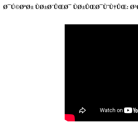
Ø¯Ú©ØªØ± ÙØ±Ø´ÛŒØ¯ ÙØ±ÛŒØ¯ÙˆÙ†ÛŒ: Ø³