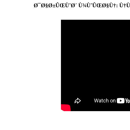
Ø¯Ø§Ø±ÛŒÙˆØ´ Ù¾ÙˆÛŒØ§Ù†: Ù†