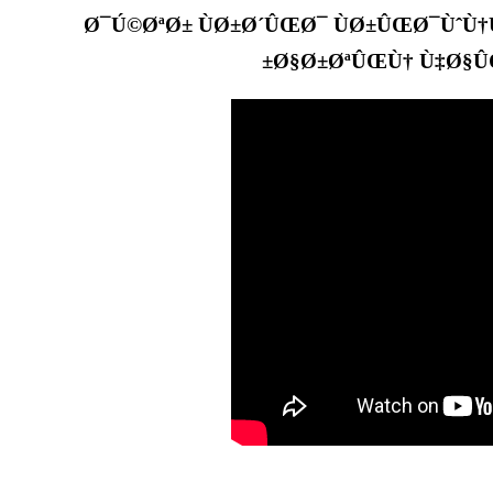
Ø¯Ú©ØªØ± ÙØ±Ø´ÛŒØ¯ ÙØ±ÛŒØ¯ÙˆÙ†
Ø§Ø±ØªÛŒÙ† Ù‡Ø§Û