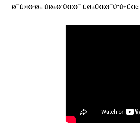
Ø¯Ú©ØªØ± ÙØ±Ø´ÛŒØ¯ ÙØ±ÛŒØ¯ÙˆÙ†ÛŒ: